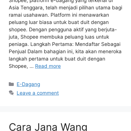
Shopee, platform e-dagang yang terkenal di
Asia Tenggara, telah menjadi pilihan utama bagi
ramai usahawan. Platform ini menawarkan
peluang luar biasa untuk buat duit dengan
shopee. Dengan pengguna aktif yang berjuta-
juta, Shopee membuka peluang luas untuk
peniaga. Langkah Pertama: Mendaftar Sebagai
Penjual Dalam bahagian ini, kita akan meneroka
langkah pertama untuk buat duit dengan
Shopee, …
Read more
Categories
E-Dagang
Leave a comment
Cara Jana Wang