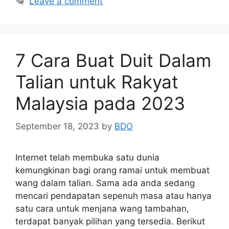
Leave a comment
7 Cara Buat Duit Dalam
Talian untuk Rakyat
Malaysia pada 2023
September 18, 2023
by
BDO
Internet telah membuka satu dunia
kemungkinan bagi orang ramai untuk membuat
wang dalam talian. Sama ada anda sedang
mencari pendapatan sepenuh masa atau hanya
satu cara untuk menjana wang tambahan,
terdapat banyak pilihan yang tersedia. Berikut