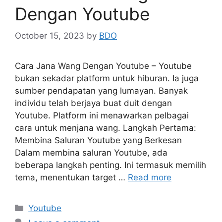
Dengan Youtube
October 15, 2023
by
BDO
Cara Jana Wang Dengan Youtube – Youtube
bukan sekadar platform untuk hiburan. Ia juga
sumber pendapatan yang lumayan. Banyak
individu telah berjaya buat duit dengan
Youtube. Platform ini menawarkan pelbagai
cara untuk menjana wang. Langkah Pertama:
Membina Saluran Youtube yang Berkesan
Dalam membina saluran Youtube, ada
beberapa langkah penting. Ini termasuk memilih
tema, menentukan target …
Read more
Categories
Youtube